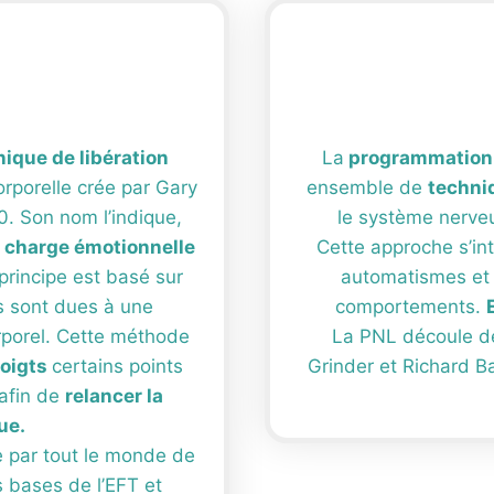
ique de libération
La
programmation 
orporelle crée par Gary
ensemble de
techni
. Son nom l’indique,
le système nerveux
la charge émotionnelle
Cette approche s’in
rincipe est basé sur
automatismes et 
s sont dues à une
comportements.
rporel. Cette méthode
La PNL découle de
doigts
certains points
Grinder et Richard B
 afin de
relancer la
ue.
le par tout le monde de
 bases de l’EFT et