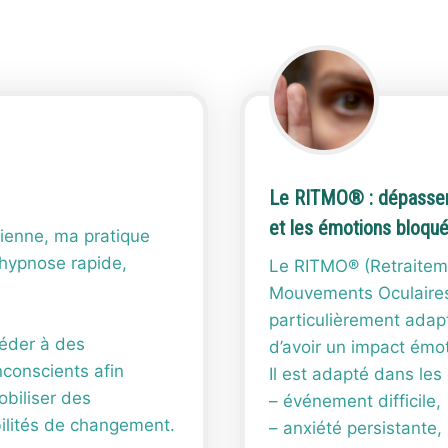
Le RITMO® : dépasser
et les émotions bloqu
nienne, ma pratique
’hypnose rapide,
Le RITMO® (Retraiteme
Mouvements Oculaires
particulièrement adap
céder à des
d’avoir un impact émo
conscients afin
Il est adapté dans les
obiliser des
– événement difficile,
bilités de changement.
– anxiété persistante,