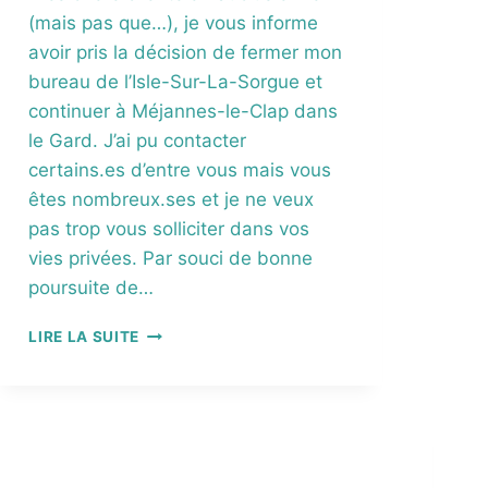
E
(mais pas que…), je vous informe
S
S
avoir pris la décision de fermer mon
O
bureau de l’Isle-Sur-La-Sorgue et
U
continuer à Méjannes-le-Clap dans
R
C
le Gard. J’ai pu contacter
E
certains.es d’entre vous mais vous
S
êtes nombreux.ses et je ne veux
F
pas trop vous solliciter dans vos
A
C
vies privées. Par souci de bonne
E
poursuite de…
À
L
Q
LIRE LA SUITE
’
U
É
A
C
N
O
D
-
J
A
E
N