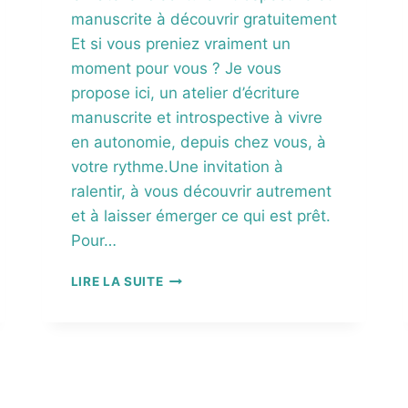
P
manuscrite à découvrir gratuitement
R
Et si vous preniez vraiment un
E
moment pour vous ? Je vous
N
D
propose ici, un atelier d’écriture
R
manuscrite et introspective à vivre
E
en autonomie, depuis chez vous, à
S
O
votre rythme.Une invitation à
I
ralentir, à vous découvrir autrement
N
et à laisser émerger ce qui est prêt.
D
Pour…
E
S
A
O
LIRE LA SUITE
T
N
E
A
L
T
I
T
E
E
R
N