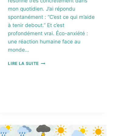
résonne très concrètement dans
mon quotidien. J’ai répondu
spontanément : “C’est ce qui m’aide
à tenir debout.” Et c’est
profondément vrai. Éco-anxiété :
une réaction humaine face au
monde…
T
LIRE LA SUITE
E
N
I
R
D
E
B
O
U
T
D