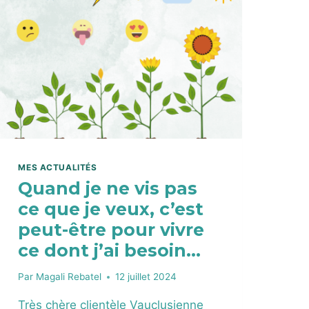
A
N
S
U
N
M
O
N
D
E
I
N
MES ACTUALITÉS
C
Quand je ne vis pas
E
ce que je veux, c’est
R
T
peut-être pour vivre
A
ce dont j’ai besoin…
I
N
Par
Magali Rebatel
12 juillet 2024
:
R
Très chère clientèle Vauclusienne