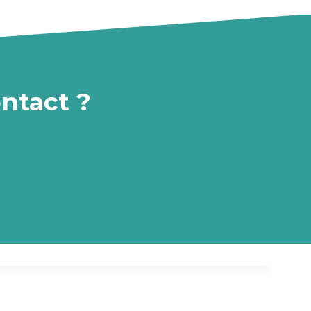
N
X
E
I
V
É
I
T
S
É
P
A
ontact ?
S
C
E
Q
U
E
J
E
V
E
U
X
,
C
’