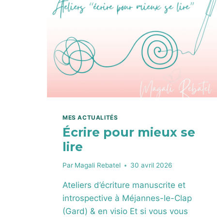
P
R
O
C
H
E
E
M
D
R
)
MES ACTUALITÉS
:
Écrire pour mieux se
U
N
lire
E
M
Par
Magali Rebatel
30 avril 2026
É
T
Ateliers d’écriture manuscrite et
H
introspective à Méjannes-le-Clap
O
(Gard) & en visio Et si vous vous
D