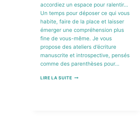
E
accordiez un espace pour ralentir…
P
Un temps pour déposer ce qui vous
O
habite, faire de la place et laisser
U
émerger une compréhension plus
R
A
fine de vous-même. Je vous
P
propose des ateliers d’écriture
A
manuscrite et introspective, pensés
I
S
comme des parenthèses pour…
E
R
É
LIRE LA SUITE
L
C
E
R
S
I
S
R
O
E
U
P
V
O
E
U
N
R