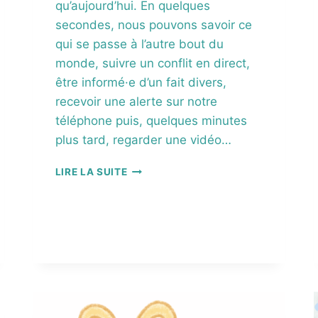
qu’aujourd’hui. En quelques
secondes, nous pouvons savoir ce
qui se passe à l’autre bout du
monde, suivre un conflit en direct,
être informé·e d’un fait divers,
recevoir une alerte sur notre
téléphone puis, quelques minutes
plus tard, regarder une vidéo…
T
LIRE LA SUITE
E
N
I
R
D
E
B
O
U
T