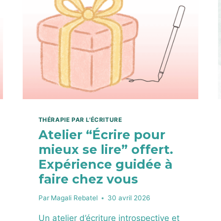
D
A
N
S
U
N
M
O
N
D
E
THÉRAPIE PAR L'ÉCRITURE
I
Atelier “Écrire pour
N
C
mieux se lire” offert.
E
Expérience guidée à
R
faire chez vous
T
A
I
Par
Magali Rebatel
30 avril 2026
N
:
Un atelier d’écriture introspective et