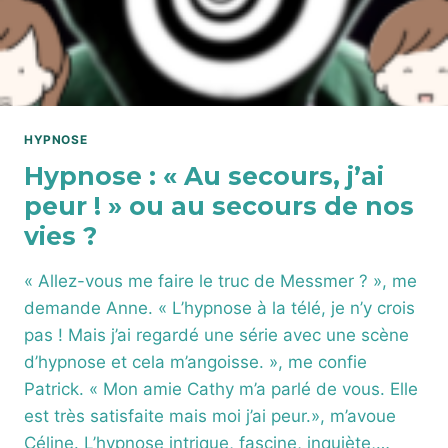
LES
PEURS
ET
LES
BLOCAGES
ÉMOTIONNELS
HYPNOSE
Hypnose : « Au secours, j’ai
peur ! » ou au secours de nos
vies ?
« Allez-vous me faire le truc de Messmer ? », me
demande Anne. « L’hypnose à la télé, je n’y crois
pas ! Mais j’ai regardé une série avec une scène
d’hypnose et cela m’angoisse. », me confie
Patrick. « Mon amie Cathy m’a parlé de vous. Elle
est très satisfaite mais moi j’ai peur.», m’avoue
Céline. L’hypnose intrique, fascine, inquiète,…