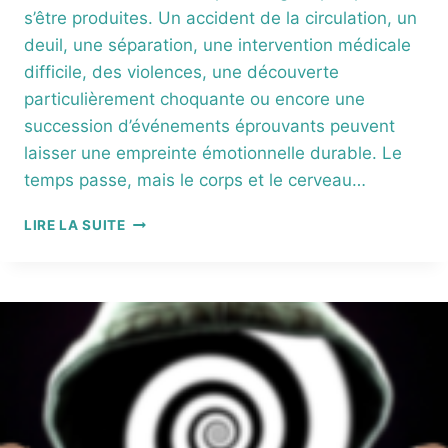
s’être produites. Un accident de la circulation, un
deuil, une séparation, une intervention médicale
difficile, des violences, une découverte
particulièrement choquante ou encore une
succession d’événements éprouvants peuvent
laisser une empreinte émotionnelle durable. Le
temps passe, mais le corps et le cerveau…
RITMO®
LIRE LA SUITE
(PROCHE
EMDR)
:
UNE
MÉTHODE
POUR
APAISER
LES
SOUVENIRS
DOULOUREUX,