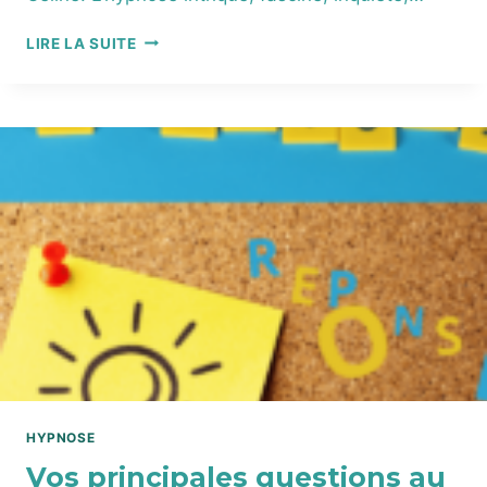
HYPNOSE :
LIRE LA SUITE
« AU
SECOURS,
J’AI
PEUR ! »
OU AU
SECOURS
DE
NOS
VIES
?
HYPNOSE
Vos principales questions au