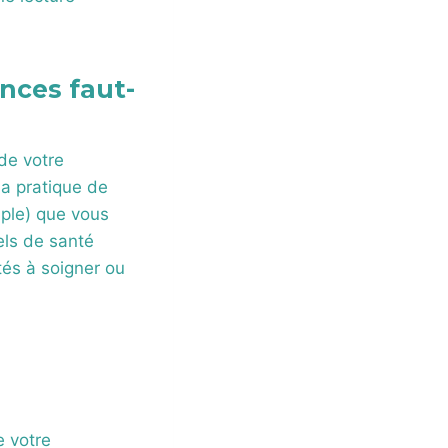
nces faut-
de votre
la pratique de
ple) que vous
els de santé
ités à soigner ou
e votre