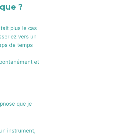
ique ?
ait plus le cas
sseriez vers un
laps de temps
 spontanément et
ypnose que je
un instrument,