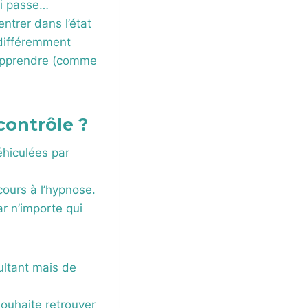
ui passe…
ntrer dans l’état
 différemment
s’apprendre (comme
contrôle ?
éhiculées par
ours à l’hypnose.
r n’importe qui
sultant mais de
ouhaite retrouver