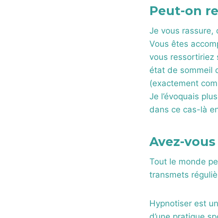
Peut-on re
Je vous rassure, 
Vous êtes accompa
vous ressortiriez
état de sommeil d
(exactement comm
Je l’évoquais plu
dans ce cas-là en
Avez-vous
Tout le monde peu
transmets réguli
Hypnotiser est u
d’une pratique sp