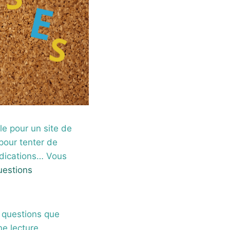
le pour un site de
pour tenter de
indications… Vous
uestions
s questions que
e lecture