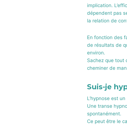
implication. L’ef
dépendent pas se
la relation de co
En fonction des f
de résultats de q
environ.
Sachez que tout c
cheminer de mani
Suis-je hy
L’hypnose est un 
Une transe hypnot
spontanément.
Ce peut être le c