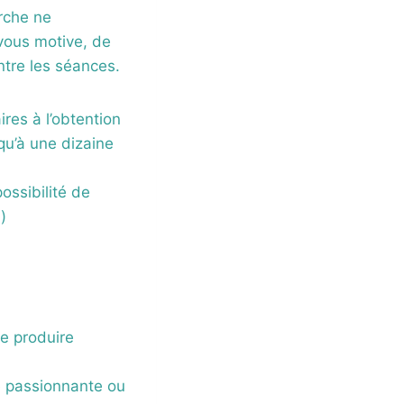
rche ne
vous motive, de
ntre les séances.
res à l’obtention
squ’à une dizaine
ossibilité de
)
se produire
e passionnante ou